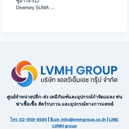
ซูม่า เจ-512
Diversey SUMA J-
512
ศูนย์จำหน่ายปลีก-ส่ง เคมีภัณฑ์และอุปกรณ์กำจัดแมลง พ่น
ฆ่าเชื้อเชื้อ สัตว์รบกวน และอุปกรณ์ทางการแพทย์
โทร: 02-959-9595
|
อีเมล: info@lvmhgroup.co.th
|
LINE:
LVMH group