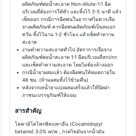
ผลิตภัณฑ์ต่อน้ำสะอาด Non-dilute-1:1 ฉีด
บริเวณที่ต้องการให้ทั่ว และทิ้งไว้ 3-5 นาที แล้ว
เช็ดออก กรณีการฉีดพ่นในอากาศไม่ควรเจือ
จางผลิตภัณฑ์ ควรฉีดพ่นผลิตภัณฑ์เป็นหมอก
ควัน ทิ้งไว้นาน 1-2 ชั่วโมง แล้วเช็ดทำความ
สะอาด
งานทำความสะอาดทั่วไป อัตราการเจือจาง
ผลิตภัณฑ์ต่อน้ำสะอาด 1:1 ฉีดบริเวณที่สกปรก
และเช็ดทำความสะอาด โดยไม่ต้องล้างออก
กรณีน้ำยาผสมแล้ว ต้องฉีดพ่นให้หมดภายใน
48 ชม. (ห้ามผสมทิ้งไว้ข้ามคืน)
หลังจากเทน้ำยาแบ่งผสมเสร็จแล้วให้ปิดฝา
ภาชนะบรรจุภัณฑ์ให้แน่น
สารสำคัญ
โคคามิโดโพรพิลเบทาอีน (Cocamidopyl
betaine) 3.0% w/w , กรดไขมันจากน้ำมัน