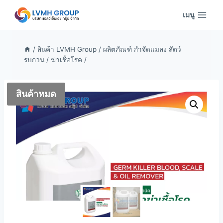
Skip
เมนู
to
content
/
สินค้า LVMH Group
/
ผลิตภัณฑ์ กำจัดแมลง สัตว์
รบกวน
/
ฆ่าเชื้อโรค
/
สินค้าหมด