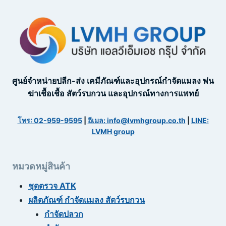
ศูนย์จำหน่ายปลีก-ส่ง เคมีภัณฑ์และอุปกรณ์กำจัดแมลง พ่น
ฆ่าเชื้อเชื้อ สัตว์รบกวน และอุปกรณ์ทางการแพทย์
โทร: 02-959-9595
|
อีเมล: info@lvmhgroup.co.th
|
LINE:
LVMH group
หมวดหมู่สินค้า
ชุดตรวจ ATK
ผลิตภัณฑ์ กำจัดแมลง สัตว์รบกวน
กำจัดปลวก