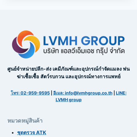
ศูนย์จำหน่ายปลีก-ส่ง เคมีภัณฑ์และอุปกรณ์กำจัดแมลง พ่น
ฆ่าเชื้อเชื้อ สัตว์รบกวน และอุปกรณ์ทางการแพทย์
โทร: 02-959-9595
|
อีเมล: info@lvmhgroup.co.th
|
LINE:
LVMH group
หมวดหมู่สินค้า
ชุดตรวจ ATK