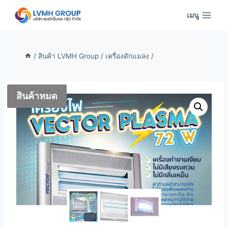
Skip
เมนู
to
content
/
สินค้า LVMH Group
/
เครื่องดักแมลง
/
สินค้าหมด