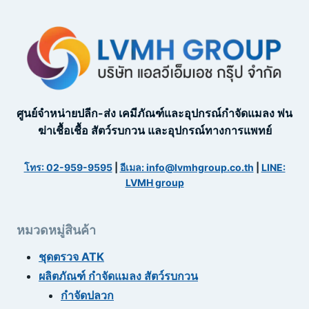
ศูนย์จำหน่ายปลีก-ส่ง เคมีภัณฑ์และอุปกรณ์กำจัดแมลง พ่น
ฆ่าเชื้อเชื้อ สัตว์รบกวน และอุปกรณ์ทางการแพทย์
โทร: 02-959-9595
|
อีเมล: info@lvmhgroup.co.th
|
LINE:
LVMH group
หมวดหมู่สินค้า
ชุดตรวจ ATK
ผลิตภัณฑ์ กำจัดแมลง สัตว์รบกวน
กำจัดปลวก